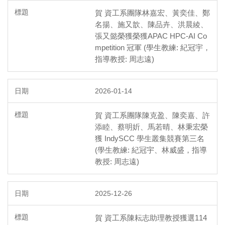
賀 資工系團隊林嘉宏、黃奕佳、鄭
名揚、施又歆、陳品卉、洪晨綾、
張又懿榮獲榮獲APAC HPC-AI Co
mpetition 冠軍 (學生教練: 紀冠宇，
指導教授: 周志遠)
2026-01-14
賀 資工系團隊陳克盈、陳奕嘉、許
添睦、蔡明妡、馬若晴、林秉宏榮
獲 IndySCC 學生叢集競賽第三名
(學生教練: 紀冠宇、林威盛，指導
教授: 周志遠)
2025-12-26
賀 資工系陳耘志助理教授獲選114