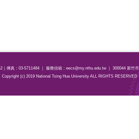
62｜傳真：03-5711484 ｜ 服務信箱：eecs@my.nthu.edu.tw ｜ 300044 
Copyright (c) 2019 National Tsing Hua University ALL RIGHTS RESERVED