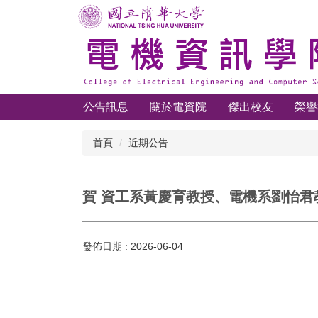
跳
到
主
要
內
容
區
公告訊息
關於電資院
傑出校友
榮譽
首頁
近期公告
賀 資工系黃慶育教授、電機系劉怡君
發佈日期 :
2026-06-04