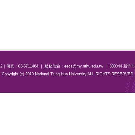
62｜傳真：03-5711484 ｜ 服務信箱：eecs@my.nthu.edu.tw ｜ 300044 
Copyright (c) 2019 National Tsing Hua University ALL RIGHTS RESERVED