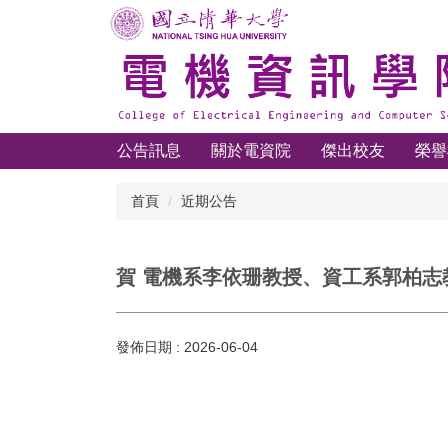
跳
到
主
要
內
容
區
公告訊息
關於電資院
傑出校友
榮譽
首頁
近期公告
賀 電機系李依珊教授、資工系郭柏志
發佈日期 :
2026-06-04